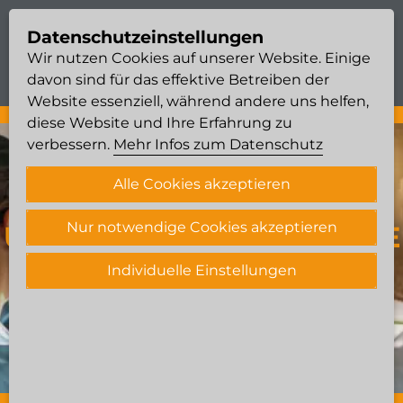
Datenschutzeinstellungen
Wir nutzen Cookies auf unserer Website. Einige
davon sind für das effektive Betreiben der
Website essenziell, während andere uns helfen,
diese Website und Ihre Erfahrung zu
verbessern.
Mehr Infos zum Datenschutz
Alle Cookies akzeptieren
RELAUNCH DER
Nur notwendige Cookies akzeptieren
UNTERNEHMENSWEBSITE
FÜR ARTSCHYS
Individuelle Einstellungen
FAHRSCHULE