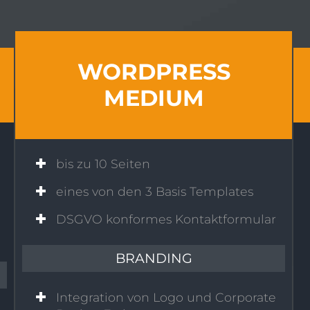
WORDPRESS
MEDIUM
bis zu 10 Seiten
eines von den 3 Basis Templates
DSGVO konformes Kontaktformular
BRANDING
Integration von Logo und Corporate