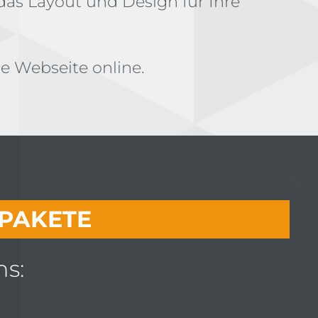
n das Layout und Design für Ihre
ue Webseite online.
PAKETE
ns: