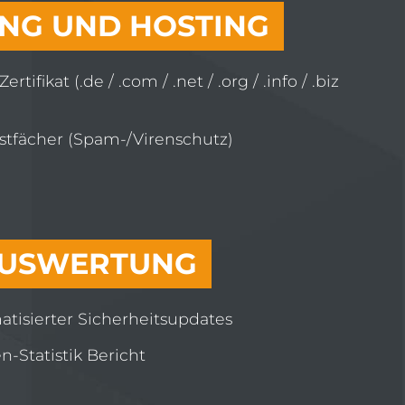
UNG UND HOSTING
rtifikat (.de / .com / .net / .org / .info / .biz
ostfächer (Spam-/Virenschutz)
 AUSWERTUNG
tisierter Sicherheitsupdates
-Statistik Bericht